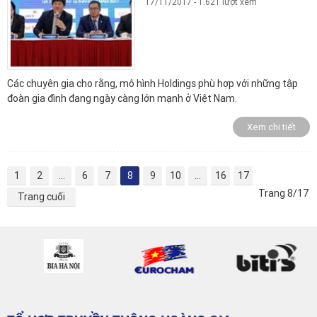
17/11/2017 - 1.621 lượt xem
Các chuyên gia cho rằng, mô hình Holdings phù hợp với những tập
đoàn gia đình đang ngày càng lớn mạnh ở Việt Nam.
Xem chi tiết
1
2
...
6
7
8
9
10
...
16
17
Trang 8/17
Trang cuối