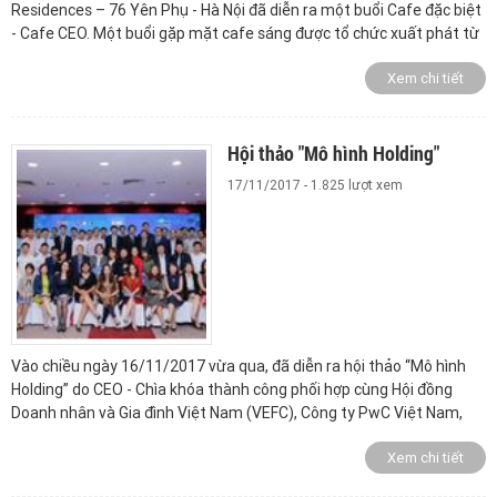
Residences – 76 Yên Phụ - Hà Nội đã diễn ra một buổi Cafe đặc biệt
- Cafe CEO. Một buổi gặp mặt cafe sáng được tổ chức xuất phát từ
những mong muốn, nguyện vọng tự thân của các CEO miền Bắc đã
Xem chi tiết
từng tham gia chương trình CEO - CKTC suốt 12 năm qua.
Hội thảo "Mô hình Holding"
17/11/2017 - 1.825 lượt xem
Vào chiều ngày 16/11/2017 vừa qua, đã diễn ra hội thảo “Mô hình
Holding” do CEO - Chìa khóa thành công phối hợp cùng Hội đồng
Doanh nhân và Gia đình Việt Nam (VEFC), Công ty PwC Việt Nam,
Tập đoàn Novaland và Tập đoàn Kangaroo tổ chức tại Tòa nhà
Xem chi tiết
Ocean Park, số 1 Đào Duy Anh, Đống Đa, Hà Nội.