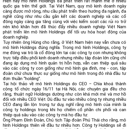
Hiện nay mô hình Holdings đã phát triển rất mạnh mẽ ở nhiều
quốc gia trên thế giới. Tại Việt Nam, quy mô kinh doanh ngày
càng được mở rộng, nhu cầu phát triển theo hướng đa ngành, đa
nghề cũng như nhu cầu gắn kết các doanh nghiệp và các cổ
đông ngày càng gia tăng cùng với việc kiểm soát các rủi ro trở
nên khó khăn hơn đã thúc đẩy nhiều doanh nghiệp Việt Nam
phát triển lên mô hình Holdings để tối ưu hóa hoạt động của
doanh nghiệp.
Tuy nhiên ông Hùng cho rằng, ở Việt Nam hiện nay vẫn chưa có
mô hình Holdings đúng nghĩa. Trong mô hình Holdings, công ty
mẹ đóng vai trò là cổ đông lớn tại các công ty con nhưng không
trực tiếp điều phối kinh doanh nhưng nhiều tập đoàn lớn cũng chỉ
đang áp dụng mô hình quản trị hỗn hợp, vẫn can thiệp quá sâu
vào các công ty con giống như mô hình gia đình, mẹ - con, tập
đoàn chứ chưa thực sự giống như mô hình trong đó nhà đầu tư
đơn thuần “holding”.
Tại hội thảo về mô hình Holdings do CEO – Chìa khoá thành
công tổ chức ngày 16/11 tại Hà Nội, các chuyên gia đều cho
rằng, thuật ngữ Holdings dường như còn khá mới mẻ và mơ hồ
đối với nhiều CEO Việt. Dù đầu tư vào nhiều công ty nhưng nhiều
CEO đang lẫn lộn trong tư duy, nghĩ rằng mô hình của mình là
công ty holdings trong khi họ chiếm cổ phần chi phối và can
thiệp quá sâu vào các công ty mà họ đầu tư.
Ông Phạm Đình Đoàn, Chủ tịch Tập đoàn Phú Thái cho rằng, mô
hình Holdings thiên về đầu tư nhiều hơn. Công ty Holdings sẽ đi