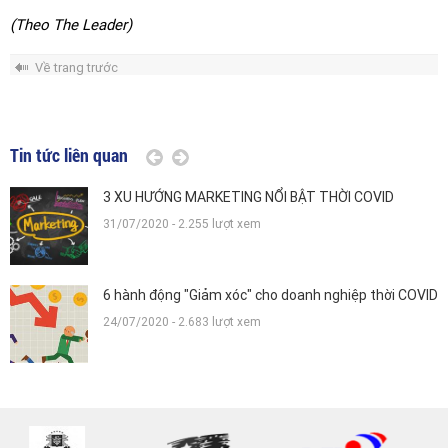
(Theo The Leader)
Về trang trước
Tin tức liên quan
3 XU HƯỚNG MARKETING NỔI BẬT THỜI COVID
H
n
31/07/2020 - 2.255 lượt xem
0
6 hành động "Giảm xóc" cho doanh nghiệp thời COVID
24/07/2020 - 2.683 lượt xem