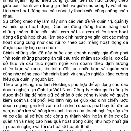
nhiều ngành nghề, nhiều công ty, dẫn đến sở hữu chồng chéo
giữa các thành viên trong gia đình và giữa các công ty với nhau.
Lĩnh vực hoạt động của các công ty thành viên cũng chồng chéo
nhau.
Sự chồng chéo này làm nảy sinh các vấn đề về quản trị, quản lý
và hiệu quả hoạt động. Các cổ đông đứng trước hàng loạt
những thách thức cần phải xem xét lại xem chiến lược hoạt
động đã phù hợp chưa, làm sao định hướng và gắn kết các mảng
hoạt động cũng như các rủi ro theo các mảng hoạt động đã
được quản lý hiệu quả chưa.
Chính những vấn đề này buộc các doanh nghiệp gia đình phải
tính toán những phương án tái cấu trúc nhằm sắp xếp lại cơ cấu
sở hữu và cấu trúc ngành nghề kinh doanh theo định hướng
chiến lược và rủi ro, tìm kiếm đối tác chiến lược và nguồn vốn
cũng như nâng cao tính minh bạch và chuyên nghiệp, tăng cường
hiệu quả quản lý nguồn lực.
Theo ông Hùng, mô hình Holdings phù hợp để áp dụng cho các
doanh nghiệp gia đình tại Việt Nam. Công ty Holdings là công ty
được thiết lập để nắm giữ cổ phần ở các công ty khác với quyền
kiểm soát và chi phối. Mô hình này sẽ giúp xác định chiến lược
doanh nghiệp gắn kết với mô hình kinh doanh, phát huy tối đa tài
sản, nguồn lực và năng lực cạnh tranh của doanh nghiệp; sắp xếp
và cơ cấu lại sở hữu các công ty thành viên; hoàn thiện cơ cấu
quản trị và nâng cao hiệu quả hoạt động cũng như hợp nhất giá
trị doanh nghiệp và tối ưu hoá kế hoạch thuế.