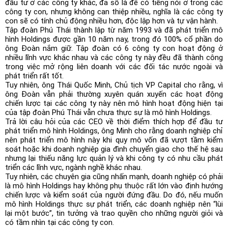
đầu tư ở các công ty khác, đa số là để có tiếng nói ở trong các
công ty con, nhưng không can thiệp nhiều, nghĩa là các công ty
con sẽ có tính chủ động nhiều hơn, độc lập hơn và tự vận hành.
Tập đoàn Phú Thái thành lập từ năm 1993 và đã phát triển mô
hình Holdings được gần 10 năm nay, trong đó 100% cổ phần do
ông Đoàn nắm giữ. Tập đoàn có 6 công ty con hoạt động ở
nhiều lĩnh vực khác nhau và các công ty này đều đã thành công
trong việc mở rộng liên doanh với các đối tác nước ngoài và
phát triển rất tốt.
Tuy nhiên, ông Thái Quốc Minh, Chủ tịch VP Capital cho rằng, vì
ông Đoàn vẫn phải thường xuyên quán xuyến các hoạt động
chiến lược tại các công ty này nên mô hình hoạt động hiện tại
của tập đoàn Phú Thái vẫn chưa thực sự là mô hình Holdings.
Trả lời câu hỏi của các CEO về thời điểm thích hợp để đầu tư
phát triển mô hình Holdings, ông Minh cho rằng doanh nghiệp chỉ
nên phát triển mô hình này khi quy mô vốn đã vượt tầm kiểm
soát hoặc khi doanh nghiệp gia đình chuyển giao cho thế hệ sau
nhưng lại thiếu năng lực quản lý và khi công ty có nhu cầu phát
triển các lĩnh vực, ngành nghề khác nhau.
Tuy nhiên, các chuyên gia cũng nhấn mạnh, doanh nghiệp có phải
là mô hình Holdings hay không phụ thuộc rất lớn vào định hướng
chiến lược và kiểm soát của người đứng đầu. Do đó, nếu muốn
mô hình Holdings thực sự phát triển, các doanh nghiệp nên “lùi
lại một bước”, tin tưởng và trao quyền cho những người giỏi và
có tầm nhìn tại các công ty con.