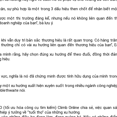
cận, sự phù hợp là một trong 3 dấu hiệu then chốt để nhận biết mộ
ược một thị trường đáng kể, nhưng nếu nó không liên quan đến th
oanh nghiệp của bạn”, bà lưu ý.
hi vẫn duy trì bản sắc thương hiệu là rất quan trọng. Có hàng tră
thường chỉ có vài xu hướng liên quan đến thương hiệu của bạn”, E
ủa mình rằng, hãy chọn đúng xu hướng để theo đuổi, đồng thời đả
 hiệu.
nh vực, nghĩa là nó đã chứng minh được tính hữu dụng của mình tron
hấy một xu hướng xuất hiện xuyên suốt trong nhiều ngành công nghiệp
blethwaite nói.
 (tối ưu hóa công cụ tìm kiếm) Climb Online chia sẻ, việc quan sá
iệp ý tưởng về “tuổi thọ” của những xu hướng.
ìn vào những điều họ đang làm, đang quảng bá. Nếu có những điể