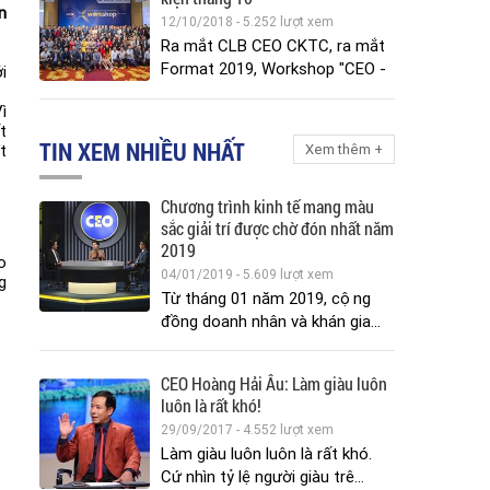
n
12/10/2018 - 5.252 lượt xem
Ra mắt CLB CEO CKTC, ra mắt
Format 2019, Workshop "CEO -
i
pho...
ì
t
TIN XEM NHIỀU NHẤT
Xem thêm +
t
Chương trình kinh tế mang màu
sắc giải trí được chờ đón nhất năm
2019
o
04/01/2019 - 5.609 lượt xem
g
Từ tháng 01 năm 2019, cộng
đồng doanh nhân và khán gia...
CEO Hoàng Hải Âu: Làm giàu luôn
luôn là rất khó!
29/09/2017 - 4.552 lượt xem
Làm giàu luôn luôn là rất khó.
Cứ nhìn tỷ lệ người giàu trê...