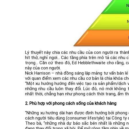
Lý thuyết này chia các nhu cầu của con người ra thàn
hít thở, nghỉ ngơi… Các tầng phía trên mô tả các nhu
trọng… Căn cứ theo đó, Ed Hebblethwaite cho rằng, c
này của con người.
Nick Harrison – nhà đồng sáng lập mảng tư vấn bán lẻ 
với quan điểm xem các nhu cầu cơ bản là chìa khóa ch
“Một xu hướng hướng đến việc tạo ra sản phẩm/dịch v
những nhu cầu luôn thay đổi. Lúc đó, nó mới không 
nhất thời, chẳng hạn như phong cách thời trang, ẩm thự
2. Phù hợp với phong cách sống của khách hàng
“Những xu hướng dài hạn được định hướng bởi phong 
cách người tiêu dùng (consumer lifestyle) tại Công ty 
Theo bà, “những nhà dự báo sắc bén nhất là những n
đang thay đổi trong xã hội. Để mở rộng tầm nhìn về m