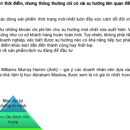
t thời điểm, nhưng thông thường chỉ có vài xu hướng liên quan đế
các dòng sản phẩm thời trang mới nhất luôn đầy sức cám dỗ đối vớ
tư những khoản chi phí lớn cho xu hướng mới nhất vừa xuất hiện. V
cũng như cơ sở khách hàng hoàn toàn mới. Tuy nhiên, không phải tấ
 doanh nghiệp, việc biết được xu hướng nào có khả năng tiếp tục phá
 điểm khác biệt dẫn đến thành công hay thất bại.
i về sản phẩm/dịch vụ đáng để đầu tư:
 Williams Murray Hamm (Anh) – gợi ý các doanh nhân nên dựa và
a nhà tâm lý học Abraham Maslow, được xem là có giá trị nhất tron