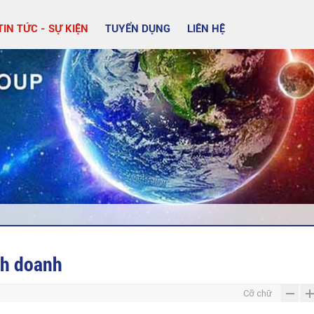
TIN TỨC - SỰ KIỆN
TUYỂN DỤNG
LIÊN HỆ
nh doanh
Cỡ chữ