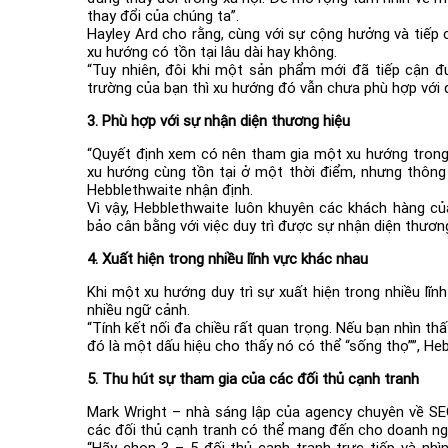
thay đổi của chúng ta”.
Hayley Ard cho rằng, cùng với sự cộng hưởng và tiếp 
xu hướng có tồn tại lâu dài hay không.
“Tuy nhiên, đôi khi một sản phẩm mới đã tiếp cận đ
trường của bạn thì xu hướng đó vẫn chưa phù hợp với d
3. Phù hợp với sự nhận diện thương hiệu
“Quyết định xem có nên tham gia một xu hướng trong k
xu hướng cùng tồn tại ở một thời điểm, nhưng thông 
Hebblethwaite nhận định.
Vì vậy, Hebblethwaite luôn khuyên các khách hàng c
bảo cân bằng với việc duy trì được sự nhận diện thương
4. Xuất hiện trong nhiều lĩnh vực khác nhau
Khi một xu hướng duy trì sự xuất hiện trong nhiều lĩ
nhiều ngữ cảnh.
“Tính kết nối đa chiều rất quan trọng. Nếu bạn nhìn t
đó là một dấu hiệu cho thấy nó có thể “sống thọ””, Heb
5. Thu hút sự tham gia của các đối thủ cạnh tranh
Mark Wright – nhà sáng lập của agency chuyên về SEO
các đối thủ cạnh tranh có thể mang đến cho doanh ngh
“Hãy chọn 3 – 5 đối thủ cạnh tranh trực tiếp và nh