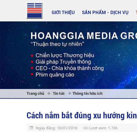
GIỚI THIỆU
SẢN PHẨM - DỊCH VỤ
Trang chủ
Tin tức
Thông tin hữu ích
Cách nắm bắt đúng xu hướng ki
Ngày đăng:
18/01/2018
Lượt xem:
1.736