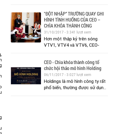
"ĐỘT NHẬP” TRƯỜNG QUAY GHI
HÌNH TÌNH HUỐNG CỦA CEO –
CHÌA KHÓA THÀNH CÔNG
31/10/2017 - 3.341 lượt xem
Hơn một thập kỷ trên sóng
VTV1, VTV4 và VTV6, CEO-
CHÌA KHOÁ ...
,
n
CEO - Chìa khóa thành công tổ
g
chức hội thảo mô hình Holding
06/11/2017 - 3.027 lượt xem
h
Holdings là mô hình công ty rất
o
phổ biến, thường được sử dụn...
u
g
u
g