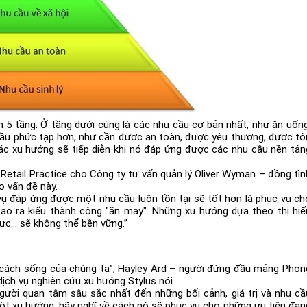
h 5 tầng. Ở tầng dưới cùng là các nhu cầu cơ bản nhất, như ăn uống
 cầu phức tạp hơn, như cần được an toàn, được yêu thương, được tô
ác xu hướng sẽ tiếp diễn khi nó đáp ứng được các nhu cầu nền tản
Retail Practice cho Công ty tư vấn quản lý Oliver Wyman – đồng tìn
o vấn đề này.
ụ đáp ứng được một nhu cầu luôn tồn tại sẽ tốt hơn là phục vụ ch
tạo ra kiểu thành công "ăn may". Những xu hướng dựa theo thị hiế
c... sẽ không thể bền vững.”
cách sống của chúng ta”, Hayley Ard – người đứng đầu mảng Phon
dịch vụ nghiên cứu xu hướng Stylus nói.
gười quan tâm sâu sắc nhất đến những bối cảnh, giá trị và nhu cầ
ột xu hướng, hãy nghĩ về cách nó sẽ phục vụ cho những ưu tiên đan